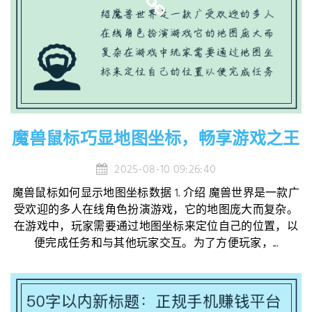
魔兽鼠标巧显地图坐标，畅享游戏之王
2025-08-10 09:26:40
魔兽鼠标如何显示地图坐标数据 1. 介绍 魔兽世界是一款广
受欢迎的多人在线角色扮演游戏，它的地图庞大而复杂。
在游戏中，玩家需要通过地图坐标来定位自己的位置，以
便完成任务和与其他玩家交互。为了方便玩家，...