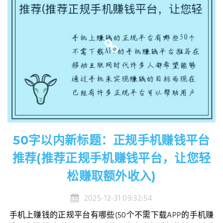
50字以内新标题：正规手机赚钱平台
推荐(推荐正规手机赚钱平台，让您轻
松赚取额外收入)
2025-12-31 09:32:54
手机上赚钱的正规平台有哪些(50个不需下载APP的手机赚