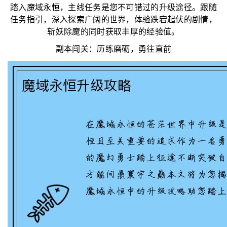
踏入魔域永恒，主线任务是您不可错过的升级途径。跟随
任务指引，深入探索广阔的世界，体验跌宕起伏的剧情，
斩妖除魔的同时获取丰厚的经验值。
副本闯关：历练磨砺，勇往直前