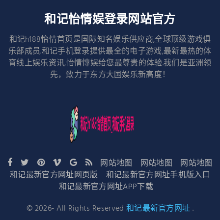
和记怡情娱登录网站官方
和记h188怡情首页是国际知名娱乐供应商,全球顶级游戏俱
乐部成员.和记手机登录提供最全的电子游戏,最新最热的体
育线上娱乐资讯,怡情慱娱给您最尊贵的体验.我们是亚洲领
先，致力于东方大国娱乐新高度！
网站地图
网站地图
网站地图
和记最新官方网址网页版
和记最新官方网址手机版入口
和记最新官方网址APP下载
©
2026
- All Rights Reserved
和记最新官方网址
.